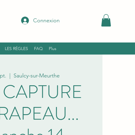
Connexion
LES RÉGLES
FAQ
Plus
pt.
  |  
Saulcy-sur-Meurthe
 CAPTURE
RAPEAU...