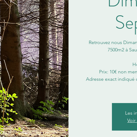
Dim
Se
Retrouvez nous Diman
7500m2 à Sau
Ho
Prix: 10€ non me
Adresse exact indiqué d
Les i
Voir