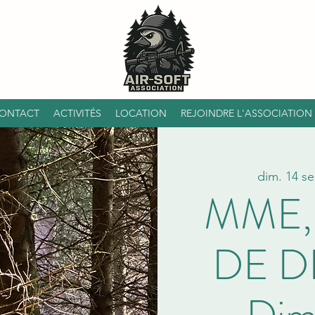
ONTACT
ACTIVITÉS
LOCATION
REJOINDRE L'ASSOCIATION
dim. 14 se
MME,
DE D