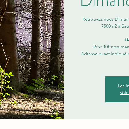
Dimanch
Retrouvez nous Dimanch
7500m2 à Sau
Ho
Prix: 10€ non me
Adresse exact indiqué d
Les i
Voir