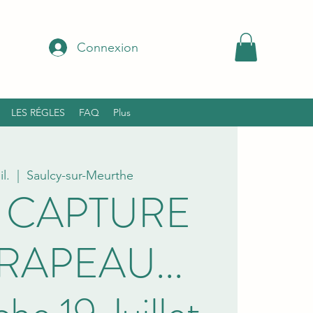
Connexion
LES RÉGLES
FAQ
Plus
il.
  |  
Saulcy-sur-Meurthe
 CAPTURE
RAPEAU...