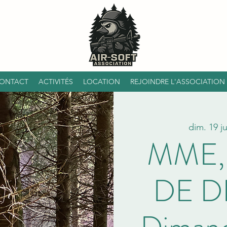
ONTACT
ACTIVITÉS
LOCATION
REJOINDRE L'ASSOCIATION
dim. 19 ju
MME,
DE D