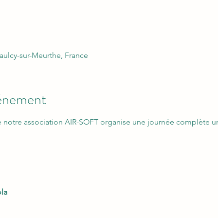
aulcy-sur-Meurthe, France
vénement
e notre association AIR-SOFT organise une journée complète un
ola